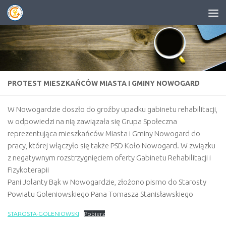
Przejdź do treści
PROTEST MIESZKAŃCÓW MIASTA I GMINY NOWOGARD
W Nowogardzie doszło do groźby upadku gabinetu rehabilitacji,
w odpowiedzi na nią zawiązała się Grupa Społeczna
reprezentująca mieszkańców Miasta i Gminy Nowogard do
pracy, której włączyło się także PSD Koło Nowogard. W związku
z negatywnym rozstrzygnięciem oferty Gabinetu Rehabilitacji i
Fizykoterapii
Pani Jolanty Bąk w Nowogardzie, złożono pismo do Starosty
Powiatu Goleniowskiego Pana Tomasza Stanisławskiego
STAROSTA-GOLENIOWSKI
Pobierz