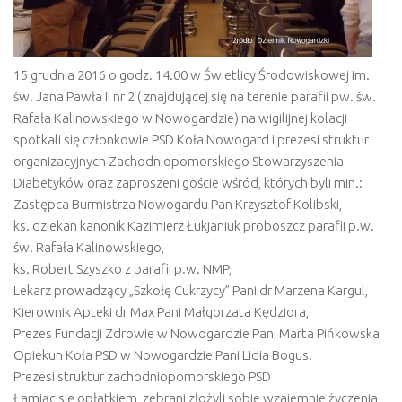
15 grudnia 2016 o godz. 14.00 w Świetlicy Środowiskowej im.
św. Jana Pawła II nr 2 ( znajdującej się na terenie parafii pw. św.
Rafała Kalinowskiego w Nowogardzie) na wigilijnej kolacji
spotkali się członkowie PSD Koła Nowogard i prezesi struktur
organizacyjnych Zachodniopomorskiego Stowarzyszenia
Diabetyków oraz zaproszeni goście wśród, których byli min.:
Zastępca Burmistrza Nowogardu Pan Krzysztof Kolibski,
ks. dziekan kanonik Kazimierz Łukjaniuk proboszcz parafii p.w.
św. Rafała Kalinowskiego,
ks. Robert Szyszko z parafii p.w. NMP,
Lekarz prowadzący „Szkołę Cukrzycy” Pani dr Marzena Kargul,
Kierownik Apteki dr Max Pani Małgorzata Kędziora,
Prezes Fundacji Zdrowie w Nowogardzie Pani Marta Pińkowska
Opiekun Koła PSD w Nowogardzie Pani Lidia Bogus.
Prezesi struktur zachodniopomorskiego PSD
Łamiąc się opłatkiem, zebrani złożyli sobie wzajemnie życzenia,