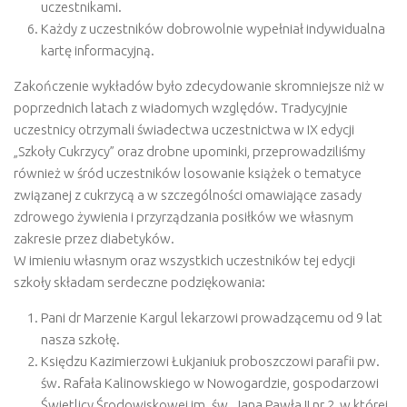
uczestnikami.
Każdy z uczestników dobrowolnie wypełniał indywidualna
kartę informacyjną.
Zakończenie wykładów było zdecydowanie skromniejsze niż w
poprzednich latach z wiadomych względów. Tradycyjnie
uczestnicy otrzymali świadectwa uczestnictwa w IX edycji
„Szkoły Cukrzycy” oraz drobne upominki, przeprowadziliśmy
również w śród uczestników losowanie książek o tematyce
związanej z cukrzycą a w szczególności omawiające zasady
zdrowego żywienia i przyrządzania posiłków we własnym
zakresie przez diabetyków.
W imieniu własnym oraz wszystkich uczestników tej edycji
szkoły składam serdeczne podziękowania:
Pani dr Marzenie Kargul lekarzowi prowadzącemu od 9 lat
nasza szkołę.
Księdzu Kazimierzowi Łukjaniuk proboszczowi parafii pw.
św. Rafała Kalinowskiego w Nowogardzie, gospodarzowi
Świetlicy Środowiskowej im. św. Jana Pawła II nr 2, w której