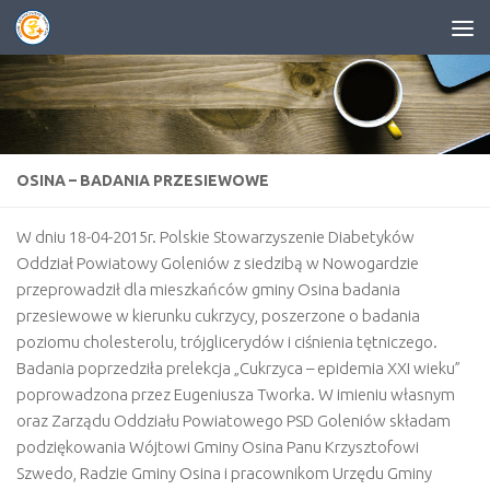
Przejdź do treści
OSINA – BADANIA PRZESIEWOWE
W dniu 18-04-2015r. Polskie Stowarzyszenie Diabetyków
Oddział Powiatowy Goleniów z siedzibą w Nowogardzie
przeprowadził dla mieszkańców gminy Osina badania
przesiewowe w kierunku cukrzycy, poszerzone o badania
poziomu cholesterolu, trójglicerydów i ciśnienia tętniczego.
Badania poprzedziła prelekcja „Cukrzyca – epidemia XXI wieku”
poprowadzona przez Eugeniusza Tworka. W imieniu własnym
oraz Zarządu Oddziału Powiatowego PSD Goleniów składam
podziękowania Wójtowi Gminy Osina Panu Krzysztofowi
Szwedo, Radzie Gminy Osina i pracownikom Urzędu Gminy